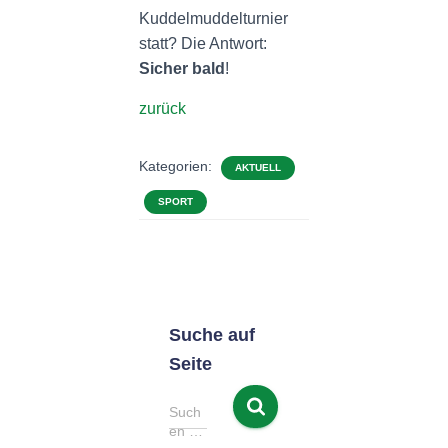
Kuddelmuddelturnier
statt? Die Antwort:
Sicher bald
!
zurück
Kategorien:
AKTUELL
SPORT
Suche auf
Seite
S
Such
u
en …
c