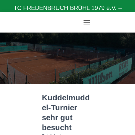
TC FREDENBRUCH BRÜHL 1979 e.V. –
Herzlich willkommen auf unserer Homepage
N
A
V
I
G
A
T
I
O
N
U
M
Kuddelmudd
S
C
el-Turnier
H
A
sehr gut
L
T
besucht
E