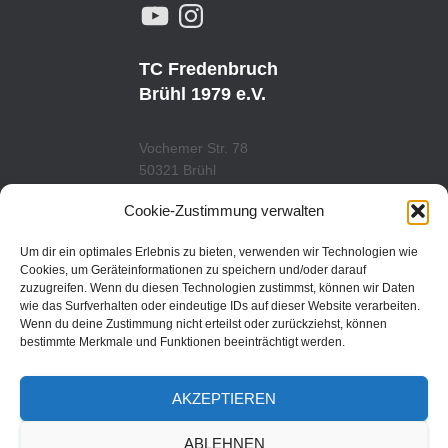
Y
I
O
N
U
S
T
T
U
A
TC Fredenbruch
B
G
E
R
Brühl 1979 e.V.
A
M
Vochemer Str. 78
50321 Brühl
Tel.: 02232/29419
Cookie-Zustimmung verwalten
www.tcfredenbruch.de
info@tcfredenbruch.de
Um dir ein optimales Erlebnis zu bieten, verwenden wir Technologien wie
Cookies, um Geräteinformationen zu speichern und/oder darauf
zuzugreifen. Wenn du diesen Technologien zustimmst, können wir Daten
wie das Surfverhalten oder eindeutige IDs auf dieser Website verarbeiten.
Wenn du deine Zustimmung nicht erteilst oder zurückziehst, können
DATENSCHUTZORDUNG
bestimmte Merkmale und Funktionen beeinträchtigt werden.
DATENSCHUTZERKLÄRUNG
AKZEPTIEREN
IMPRESSUM
ABLEHNEN