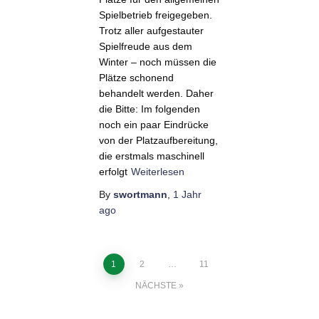
Spielbetrieb freigegeben.
Trotz aller aufgestauter
Spielfreude aus dem
Winter – noch müssen die
Plätze schonend
behandelt werden. Daher
die Bitte: Im folgenden
noch ein paar Eindrücke
von der Platzaufbereitung,
die erstmals maschinell
erfolgt
Weiterlesen
By
swortmann
,
1 Jahr
ago
Seitennummerierung
1
2
…
11
NÄCHSTE
der