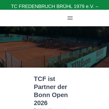
TC FREDENBRUCH BRÜHL 1979 e.V. –
Herzlich willkommen auf unserer Homepage
N
A
V
I
G
A
T
I
O
N
U
M
TCF ist
S
C
Partner der
H
A
Bonn Open
L
T
2026
E