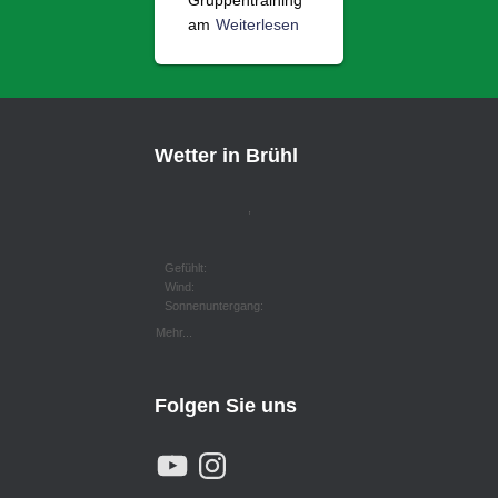
Gruppentraining
am
Weiterlesen
Wetter in Brühl
,
Gefühlt:
Wind:
Sonnenuntergang:
Mehr...
Folgen Sie uns
Y
I
O
N
U
S