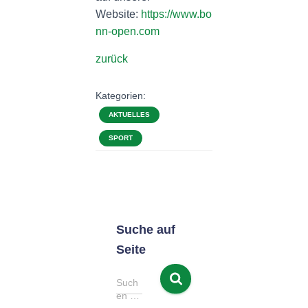
Website:
https://www.bo
nn-open.com
zurück
Kategorien:
AKTUELLES
SPORT
Suche auf
Seite
S
Such
u
en …
c