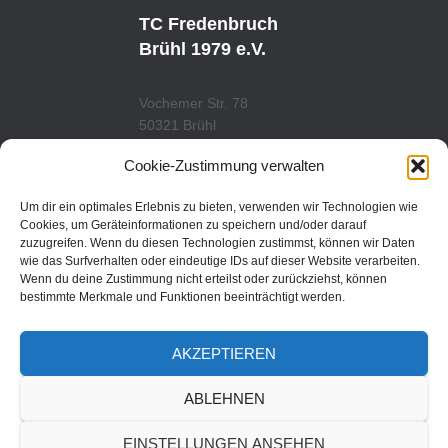
T
T
U
A
TC Fredenbruch
B
G
E
R
Brühl 1979 e.V.
A
M
Vochemer Str. 78
50321 Brühl
Tel.: 02232/29419
Cookie-Zustimmung verwalten
www.tcfredenbruch.de
info@tcfredenbruch.de
Um dir ein optimales Erlebnis zu bieten, verwenden wir Technologien wie
Cookies, um Geräteinformationen zu speichern und/oder darauf
zuzugreifen. Wenn du diesen Technologien zustimmst, können wir Daten
wie das Surfverhalten oder eindeutige IDs auf dieser Website verarbeiten.
Wenn du deine Zustimmung nicht erteilst oder zurückziehst, können
DATENSCHUTZORDUNG
bestimmte Merkmale und Funktionen beeinträchtigt werden.
DATENSCHUTZERKLÄRUNG
AKZEPTIEREN
IMPRESSUM
ABLEHNEN
© 2019 | TC Fredenbruch
EINSTELLUNGEN ANSEHEN