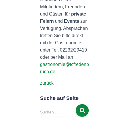
Mitgliedern, Freunden
und Gästen für
private
Feiern
und
Events
zur
Verfügung. Absprachen
treffen Sie bitte direkt
mit der Gastronomie
unter Tel. 02232/29419
oder per Mail an
gastronomie@tcfredenb
ruch.de
zurück
Suche auf Seite
S
Suchen …
u
c
h