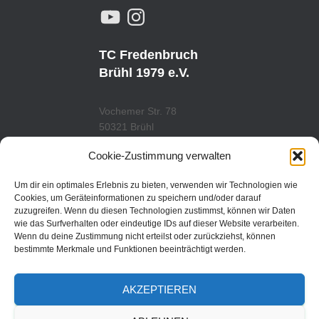
Y
I
O
N
U
S
T
T
U
A
TC Fredenbruch
B
G
E
R
Brühl 1979 e.V.
A
M
Vochemer Str. 78
50321 Brühl
Tel.: 02232/29419
Cookie-Zustimmung verwalten
www.tcfredenbruch.de
info@tcfredenbruch.de
Um dir ein optimales Erlebnis zu bieten, verwenden wir Technologien wie
Cookies, um Geräteinformationen zu speichern und/oder darauf
zuzugreifen. Wenn du diesen Technologien zustimmst, können wir Daten
wie das Surfverhalten oder eindeutige IDs auf dieser Website verarbeiten.
Wenn du deine Zustimmung nicht erteilst oder zurückziehst, können
DATENSCHUTZORDUNG
bestimmte Merkmale und Funktionen beeinträchtigt werden.
DATENSCHUTZERKLÄRUNG
AKZEPTIEREN
IMPRESSUM