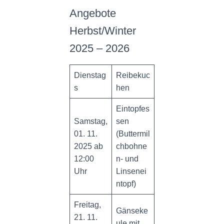
N
Angebote
Herbst/Winter
2025 – 2026
Dienstag
Reibekuc
s
hen
Eintopfes
Samstag,
sen
01. 11.
(Buttermil
2025 ab
chbohne
12:00
n- und
Uhr
Linsenei
ntopf)
Freitag,
Gänseke
21. 11.
ule mit