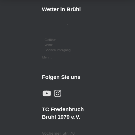
Wetter in Brühl
,
Gefühlt:
Wind:
Sonnenuntergang:
Mehr...
Folgen Sie uns
Y
I
O
N
U
S
T
T
U
A
TC Fredenbruch
B
G
E
R
Brühl 1979 e.V.
A
M
Vochemer Str. 78