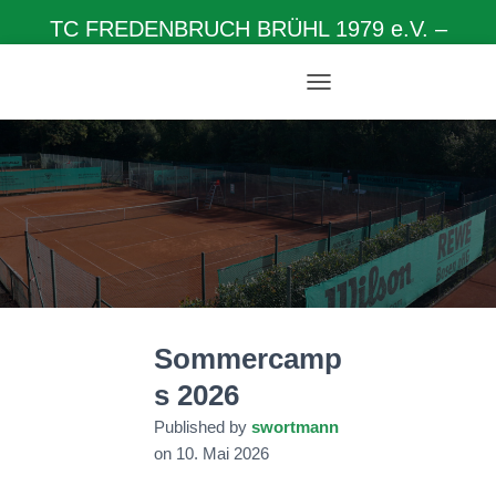
TC FREDENBRUCH BRÜHL 1979 e.V. –
Herzlich willkommen auf unserer Homepage
N
A
V
I
G
A
T
I
O
N
U
M
Sommercamp
S
C
s 2026
H
A
Published by
swortmann
L
on
10. Mai 2026
T
E