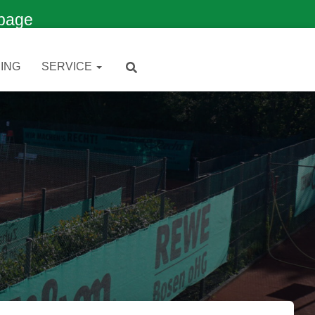
page
ING
SERVICE