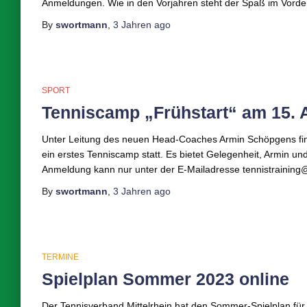
Anmeldungen. Wie in den Vorjahren steht der Spaß im Vorde
By
swortmann
,
3 Jahren
ago
SPORT
Tenniscamp „Frühstart“ am 15. A
Unter Leitung des neuen Head-Coaches Armin Schöpgens finde
ein erstes Tenniscamp statt. Es bietet Gelegenheit, Armin un
Anmeldung kann nur unter der E-Mailadresse tennistraining@
By
swortmann
,
3 Jahren
ago
TERMINE
Spielplan Sommer 2023 online
Der Tennisverband Mittelrhein hat den Sommer-Spielplan für d