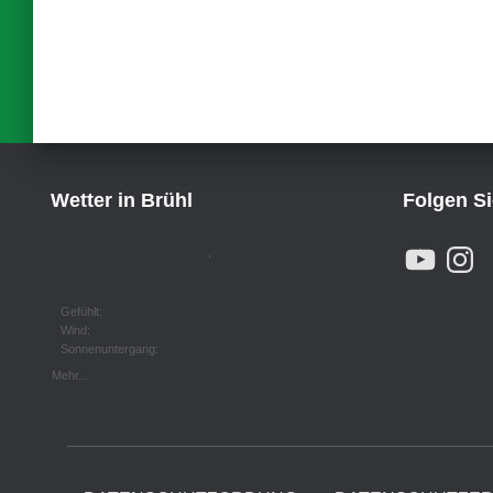
der
Beiträge
Wetter in Brühl
Folgen S
Y
I
,
O
N
U
S
T
T
U
A
Gefühlt:
B
G
Wind:
E
R
Sonnenuntergang:
A
M
Mehr...