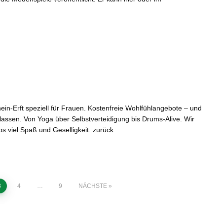
in-Erft speziell für Frauen. Kostenfreie Wohlfühlangebote – und
ssen. Von Yoga über Selbstverteidigung bis Drums-Alive. Wir
bs viel Spaß und Geselligkeit. zurück
3
4
…
9
NÄCHSTE