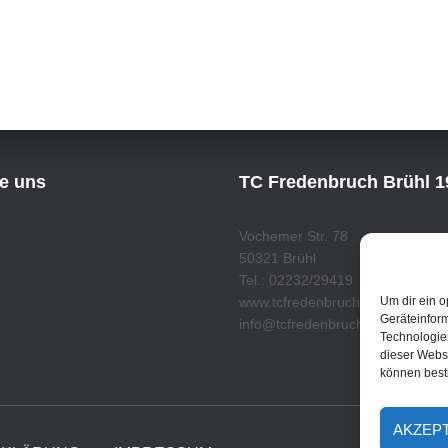
ie uns
TC Fredenbruch Brühl 19
Vochemer Str. 78
50321 Brühl
Tel.: 02232/29419
Um dir ein o
www.tcfredenbruch.de
Geräteinfor
info@tcfredenbruch.de
Technologien
dieser Websi
können best
AKZEP