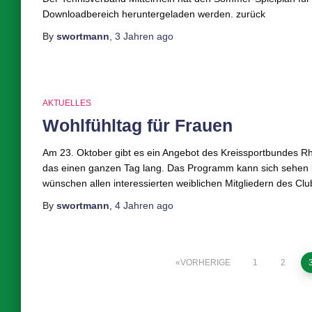
Downloadbereich heruntergeladen werden. zurück
By
swortmann
,
3 Jahren
ago
AKTUELLES
Wohlfühltag für Frauen
Am 23. Oktober gibt es ein Angebot des Kreissportbundes Rhe
das einen ganzen Tag lang. Das Programm kann sich sehen la
wünschen allen interessierten weiblichen Mitgliedern des Clu
By
swortmann
,
4 Jahren
ago
Seitennummerierung
VORHERIGE
1
2