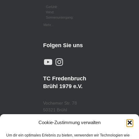
Gefühlt:
Wind:
Sonnenuntergang:
Mehr...
Folgen Sie uns
Y
I
O
N
U
S
T
T
U
A
TC Fredenbruch
B
G
E
R
Brühl 1979 e.V.
A
M
Vochemer Str. 78
50321 Brühl
Tel.: 02232/29419
Cookie-Zustimmung verwalten
www.tcfredenbruch.de
info@tcfredenbruch.de
Um dir ein optimales Erlebnis zu bieten, verwenden wir Technologien wie