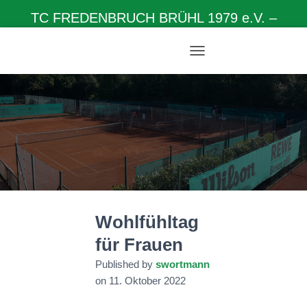
TC FREDENBRUCH BRÜHL 1979 e.V. –
Herzlich willkommen auf unserer Homepage
N
A
V
I
G
A
T
I
O
N
U
M
Wohlfühltag
S
C
für Frauen
H
A
Published by
swortmann
L
on
11. Oktober 2022
T
E