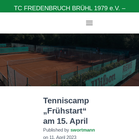
TC FREDENBRUCH BRÜHL 1979 e.V. –
Herzlich willkommen auf unserer Homepage
N
A
V
I
G
A
T
I
O
N
U
M
Tenniscamp
S
C
„Frühstart“
H
A
am 15. April
L
T
Published by
swortmann
E
on
11. April 2023