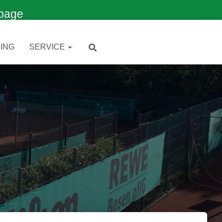
page
ING
SERVICE