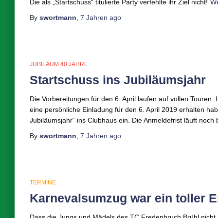
Die als „Startschuss“ titulierte Party verfehlte ihr Ziel nicht!
We
By
swortmann
,
7 Jahren
ago
JUBILÄUM 40 JAHRE
Startschuss ins Jubiläumsjahr
Die Vorbereitungen für den 6. April laufen auf vollen Touren.
eine persönliche Einladung für den 6. April 2019 erhalten ha
Jubiläumsjahr“ ins Clubhaus ein. Die Anmeldefrist läuft noch 
By
swortmann
,
7 Jahren
ago
TERMINE
Karnevalsumzug war ein toller E
Dass die Jungs und Mädels des TC Fredenbruch Brühl nicht n