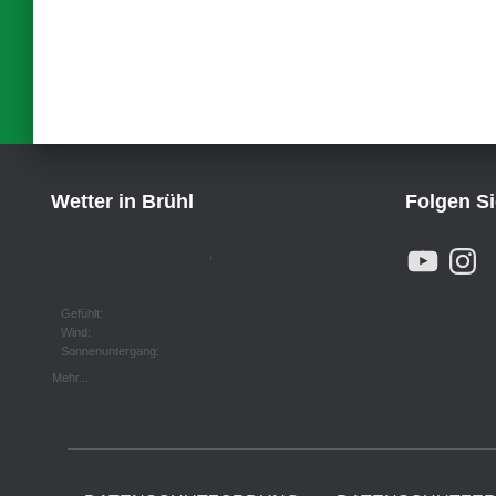
der
Beiträge
Wetter in Brühl
Folgen S
Y
I
,
O
N
U
S
T
T
U
A
Gefühlt:
B
G
Wind:
E
R
Sonnenuntergang:
A
M
Mehr...