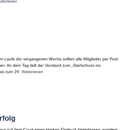
iterlesen
 Im Laufe der vergangenen Woche sollten alle Mitglieder per Post
ben. An dem Tag lädt der Vorstand zum „Startschuss ins
bis zum 29.
Weiterlesen
rfolg
ur auf dem Court einen starken Eindruck hinterlassen, sondern