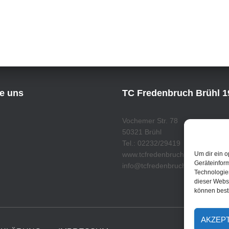
ie uns
TC Fredenbruch Brühl 19
Vochemer Str. 78
50321 Brühl
Tel.: 02232/29419
Um dir ein o
www.tcfredenbruch.de
Geräteinfor
info@tcfredenbruch.de
Technologien
dieser Websi
können best
AKZEP