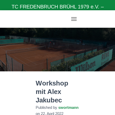
TC FREDENBRUCH BRÜHL 1979 e.V. –
Herzlich willkommen auf unserer Homepage
N
A
V
I
G
A
T
I
O
N
U
M
Workshop
S
C
mit Alex
H
A
Jakubec
L
T
Published by
swortmann
E
on
22. April 2022