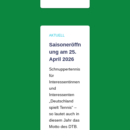
AKTUELL
Saisoneröffn
ung am 25.
April 2026
Schnuppertennis
für
Interessentinnen
und
Interessenten
„Deutschland
spielt Tennis“ –
so lautet auch in
diesem Jahr das
Motto des DTB.