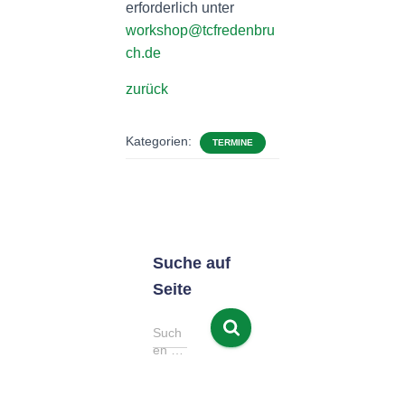
erforderlich unter
workshop@tcfredenbru
ch.de
zurück
Kategorien:
TERMINE
Suche auf
Seite
S
Such
u
en …
c
h
e