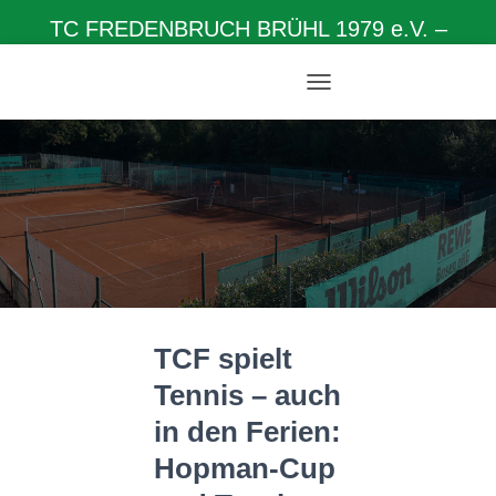
TC FREDENBRUCH BRÜHL 1979 e.V. –
Herzlich willkommen auf unserer Homepage
N
A
V
I
G
A
T
I
O
N
U
M
TCF spielt
S
C
Tennis – auch
H
A
in den Ferien:
L
T
Hopman-Cup
E