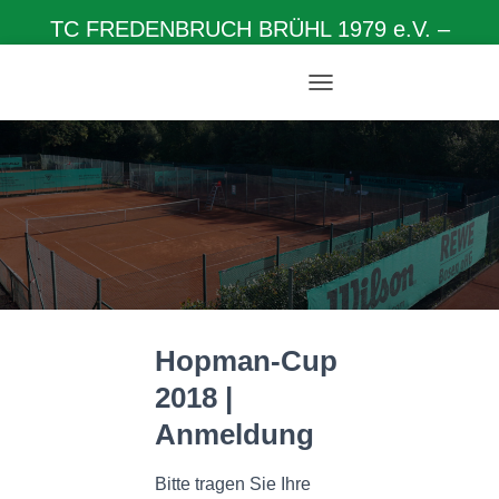
TC FREDENBRUCH BRÜHL 1979 e.V. –
Herzlich willkommen auf unserer Homepage
N
A
V
I
G
A
T
I
O
N
U
M
Hopman-Cup
S
C
2018 |
H
A
Anmeldung
L
T
E
Bitte tragen Sie Ihre