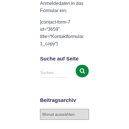
N
Anmeldedaten in das
Formular ein:
[contact-form-7
id=“3659″
title=“Kontaktformular
1_copy“]
Suche auf Seite
S
Suchen …
u
c
h
e
Beitragsarchiv
n
n
B
a
e
c
i
h