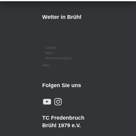
Wetter in Brühl
,
Gefühlt:
Wind:
Sonnenuntergang:
Mehr...
Folgen Sie uns
Y
I
O
N
U
S
T
T
U
A
TC Fredenbruch
B
G
E
R
Brühl 1979 e.V.
A
M