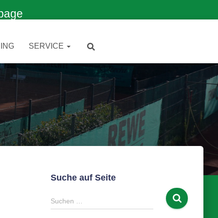
page
ING
SERVICE
Suche auf Seite
S
Suchen …
u