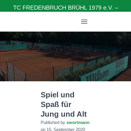
TC FREDENBRUCH BRÜHL 1979 e.V. –
Herzlich willkommen auf unserer Homepage
N
A
V
I
G
A
T
I
O
N
U
M
Spiel und
S
C
Spaß für
H
A
Jung und Alt
L
T
Published by
swortmann
E
on
15. September 2020