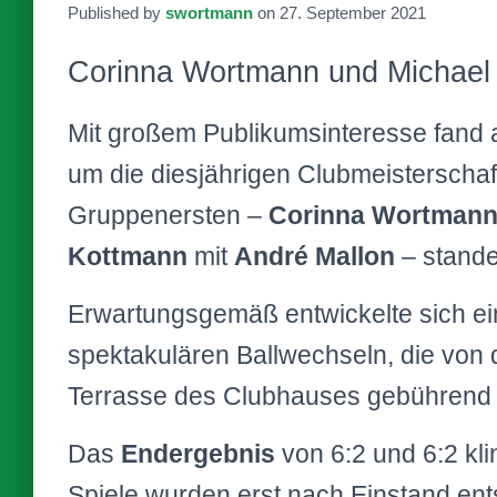
Published by
swortmann
on
27. September 2021
Corinna Wortmann und Michael F
Mit großem Publikumsinteresse fand
um die diesjährigen Clubmeisterschaft
Gruppenersten –
Corinna Wortman
Kottmann
mit
André
Mallon
– stande
Erwartungsgemäß entwickelte sich ein
spektakulären Ballwechseln, die von
Terrasse des Clubhauses gebührend 
Das
Endergebnis
von 6:2 und 6:2 klin
Spiele wurden erst nach Einstand en