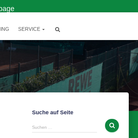
page
ING
SERVICE
Suche auf Seite
S
Suchen …
u