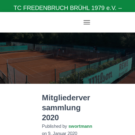
TC FREDENBRUCH BRÜHL 1979 e.V. –
Herzlich willkommen auf unserer Homepage
N
A
V
I
G
A
T
I
O
N
U
M
Mitgliederver
S
C
sammlung
H
A
2020
L
T
Published by
swortmann
E
on
9. Januar 2020