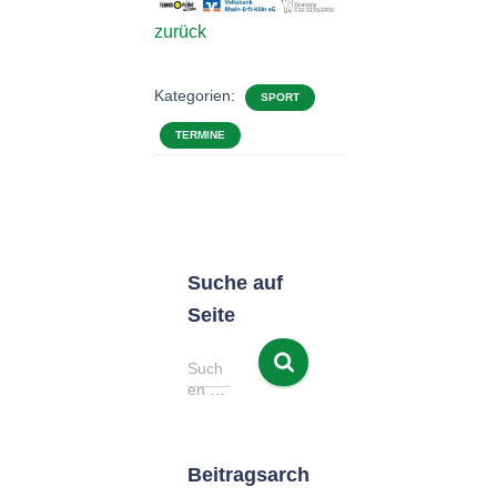
zurück
Kategorien:
SPORT
TERMINE
Suche auf
Seite
S
Such
u
en …
c
h
e
Beitragsarch
n