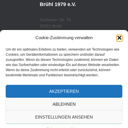
E
R
Brühl 1979 e.V.
A
M
Vochemer Str. 78
50321 Brühl
Tel.: 02232/29419
Cookie-Zustimmung verwalten
www.tcfredenbruch.de
info@tcfredenbruch.de
Um dir ein optimales Erlebnis zu bieten, verwenden wir Technologien wie
Cookies, um Geräteinformationen zu speichern und/oder darauf
zuzugreifen. Wenn du diesen Technologien zustimmst, können wir Daten
wie das Surfverhalten oder eindeutige IDs auf dieser Website verarbeiten.
Wenn du deine Zustimmung nicht erteilst oder zurückziehst, können
DATENSCHUTZORDUNG
bestimmte Merkmale und Funktionen beeinträchtigt werden.
DATENSCHUTZERKLÄRUNG
AKZEPTIEREN
IMPRESSUM
ABLEHNEN
© 2019 | TC Fredenbruch
EINSTELLUNGEN ANSEHEN
Brühl 1979 e.V.