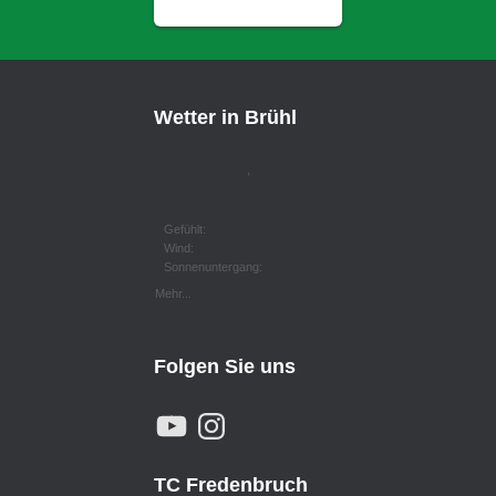
Wetter in Brühl
,
Gefühlt:
Wind:
Sonnenuntergang:
Mehr...
Folgen Sie uns
Y
I
O
N
U
S
T
T
U
A
TC Fredenbruch
B
G