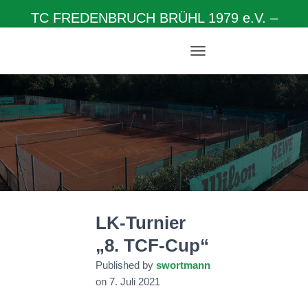
TC FREDENBRUCH BRÜHL 1979 e.V. –
Herzlich willkommen auf unserer Homepage
N
A
V
I
G
A
T
I
O
N
U
M
LK-Turnier
S
C
„8. TCF-Cup“
H
A
Published by
swortmann
L
on
7. Juli 2021
T
E