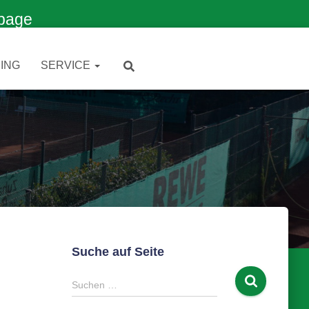
page
ING
SERVICE
Suche auf Seite
S
Suchen …
u