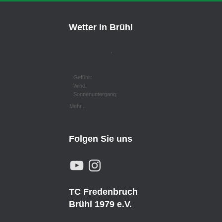
Wetter in Brühl
,
Gefühlt:
Wind:
Sonnenuntergang:
Mehr...
Folgen Sie uns
Y
I
O
N
U
S
T
T
U
A
TC Fredenbruch
B
G
E
R
Brühl 1979 e.V.
A
M