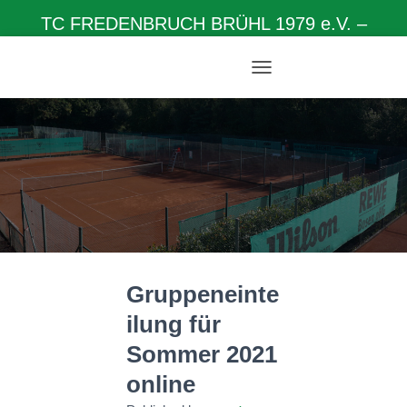
TC FREDENBRUCH BRÜHL 1979 e.V. –
Herzlich willkommen auf unserer Homepage
N
A
V
I
G
A
T
I
O
N
U
M
Gruppeneinte
S
C
ilung für
H
A
Sommer 2021
L
T
online
E