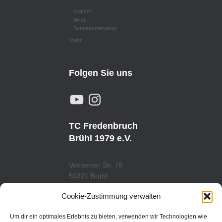
Gefühlt:
Wind:
Sonnenuntergang:
Mehr...
Folgen Sie uns
Y
I
O
N
U
S
T
T
U
A
TC Fredenbruch
B
G
E
R
Brühl 1979 e.V.
A
M
Vochemer Str. 78
50321 Brühl
Tel.: 02232/29419
Cookie-Zustimmung verwalten
www.tcfredenbruch.de
info@tcfredenbruch.de
Um dir ein optimales Erlebnis zu bieten, verwenden wir Technologien wie