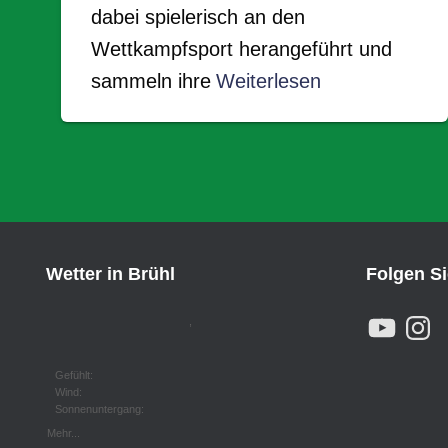
dabei spielerisch an den
Wettkampfsport herangeführt und
sammeln ihre
Weiterlesen
Wetter in Brühl
Folgen S
Y
I
,
O
N
U
S
T
T
U
A
Gefühlt:
B
G
Wind:
E
R
Sonnenuntergang:
A
M
Mehr...