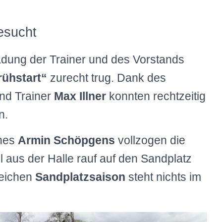
esucht
nladung der Trainer und des Vorstands
rühstart“
zurecht trug. Dank des
und Trainer
Max Illner
konnten rechtzeitig
n.
ches
Armin Schöpgens
vollzogen die
 aus der Halle rauf auf den Sandplatz
reichen
Sandplatzsaison
steht nichts im