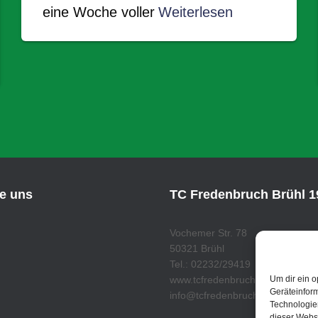
eine Woche voller
Weiterlesen
ie uns
TC Fredenbruch Brühl 19
Vochemer Str. 78
50321 Brühl
Tel.: 02232/29419
Um dir ein o
www.tcfredenbruch.de
Geräteinfor
info@tcfredenbruch.de
Technologien
dieser Websi