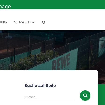
page
ING
SERVICE
Suche auf Seite
S
Suchen …
u