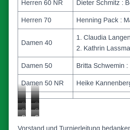
Herren 60 NR
Dieter Schmitz : 
Herren 70
Henning Pack : M
1. Claudia Lange
Damen 40
2. Kathrin Lassm
Damen 50
Britta Schwemin 
Damen 50 NR
Heike Kannenberg
S
S
S
S
i
i
S
S
i
i
e
e
i
i
e
e
Vorstand und Turnierleitung bedanken
g
g