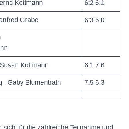
Bernd Kottmann
6:2 6:1
anfred Grabe
6:3 6:0
n
ann
: Susan Kottmann
6:1 7:6
 : Gaby Blumentrath
7:5 6:3
 sich für die zahlreiche Teilnahme und