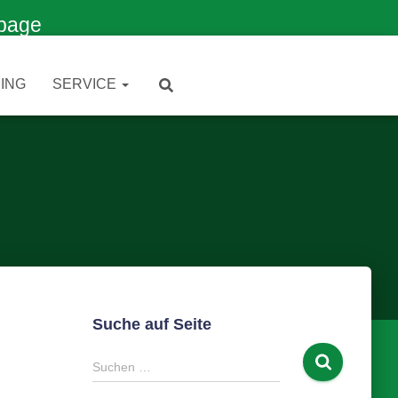
page
ING
SERVICE
Suche auf Seite
S
Suchen …
u