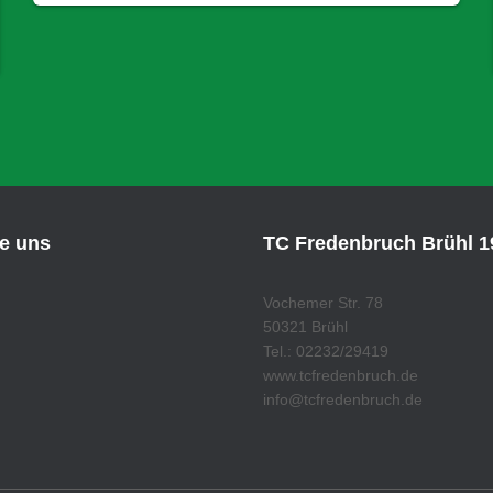
ie uns
TC Fredenbruch Brühl 19
Vochemer Str. 78
50321 Brühl
Tel.: 02232/29419
www.tcfredenbruch.de
info@tcfredenbruch.de