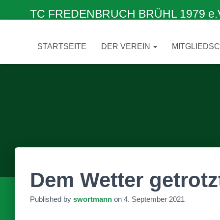
TC FREDENBRUCH BRÜHL 1979 e.V. –
STARTSEITE
DER VEREIN
MITGLIEDS
Dem Wetter getrotz
Published by
swortmann
on
4. September 2021