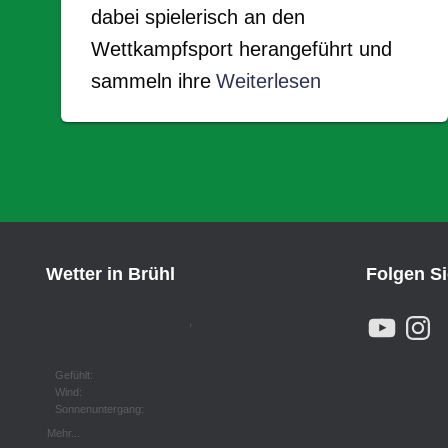
dabei spielerisch an den
Wettkampfsport herangeführt und
sammeln ihre
Weiterlesen
Wetter in Brühl
Folgen S
Y
I
,
O
N
U
S
T
T
U
A
Gefühlt:
B
G
Wind:
E
R
Sonnenuntergang:
A
M
Mehr...