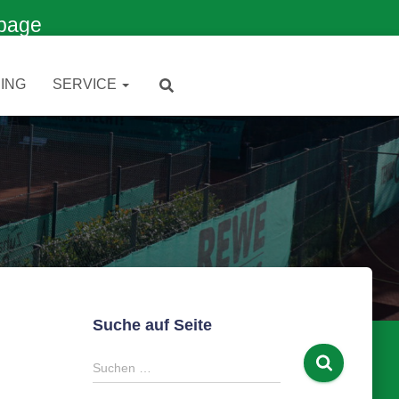
page
ING
SERVICE
Suche auf Seite
S
Suchen …
u