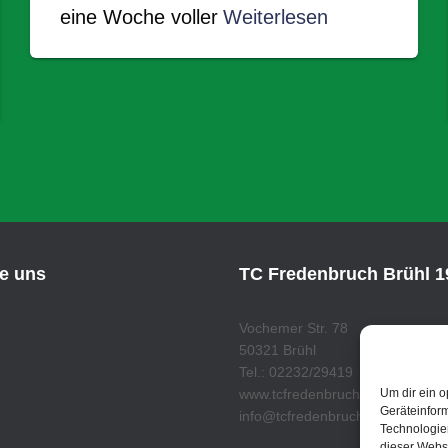
eine Woche voller
Weiterlesen
ie uns
TC Fredenbruch Brühl 19
Vochemer Str. 78
50321 Brühl
Tel.: 02232/29419
Um dir ein o
www.tcfredenbruch.de
Geräteinfor
info@tcfredenbruch.de
Technologien
dieser Websi