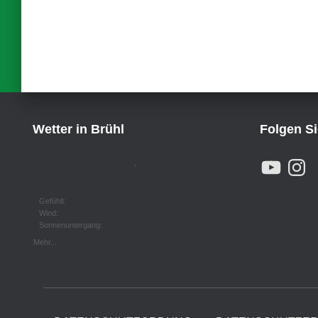
der
Beiträge
Wetter in Brühl
Folgen S
Y
I
,
O
N
U
S
T
T
U
A
Gefühlt:
B
G
Wind:
E
R
Sonnenuntergang:
A
M
Mehr...