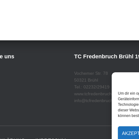
ie uns
TC Fredenbruch Brühl 19
Vochemer Str. 78
50321 Brühl
Tel.: 02232/29419
Um dir ein o
www.tcfredenbruch.de
Geräteinfor
info@tcfredenbruch.de
Technologien
dieser Websi
können best
AKZEP