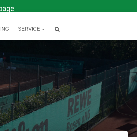
page
ING
SERVICE