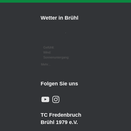
Wetter in Brühl
,
Gefühlt:
Wind:
Sonnenuntergang:
Mehr...
Folgen Sie uns
Y
I
O
N
U
S
T
T
U
A
TC Fredenbruch
B
G
E
R
Brühl 1979 e.V.
A
M