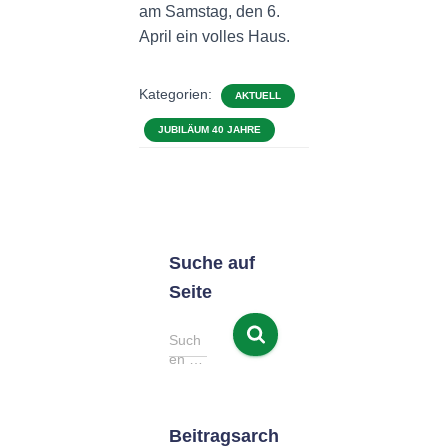
am Samstag, den 6.
April ein volles Haus.
Kategorien:
AKTUELL
JUBILÄUM 40 JAHRE
Suche auf
Seite
S
Such
u
en …
c
h
e
Beitragsarch
n