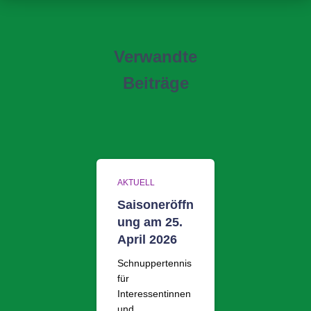
Verwandte
Beiträge
AKTUELL
Saisoneröffn
ung am 25.
April 2026
Schnuppertennis
für
Interessentinnen
und