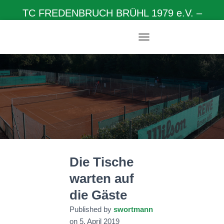
TC FREDENBRUCH BRÜHL 1979 e.V. –
Herzlich willkommen auf unserer Homepage
N
A
V
I
G
A
T
I
O
N
U
M
Die Tische
S
C
warten auf
H
A
die Gäste
L
T
Published by
swortmann
E
on
5. April 2019