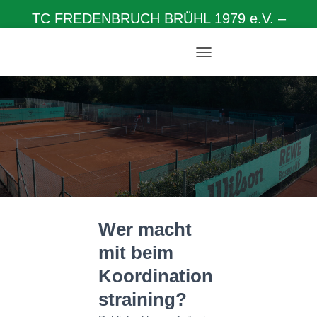
TC FREDENBRUCH BRÜHL 1979 e.V. –
Herzlich willkommen auf unserer Homepage
N
A
V
I
G
A
T
I
O
N
U
M
Wer macht
S
C
mit beim
H
A
Koordination
L
T
straining?
E