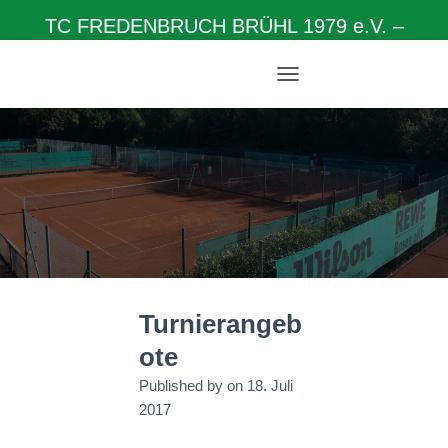
TC FREDENBRUCH BRÜHL 1979 e.V. –
Herzlich willkommen auf unserer Homepage
N
A
V
I
G
A
T
I
O
N
U
M
Turnierangeb
S
C
ote
H
A
Published by
on
18. Juli
L
2017
T
E