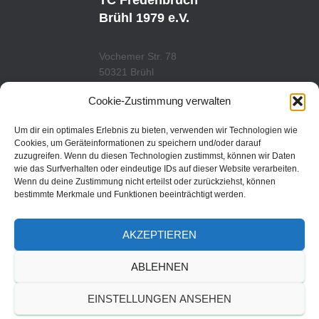
TC Fredenbruch
B
G
E
R
Brühl 1979 e.V.
A
M
Vochemer Str. 78
50321 Brühl
Tel.: 02232/29419
Cookie-Zustimmung verwalten
www.tcfredenbruch.de
info@tcfredenbruch.de
Um dir ein optimales Erlebnis zu bieten, verwenden wir Technologien wie
Cookies, um Geräteinformationen zu speichern und/oder darauf
zuzugreifen. Wenn du diesen Technologien zustimmst, können wir Daten
wie das Surfverhalten oder eindeutige IDs auf dieser Website verarbeiten.
Wenn du deine Zustimmung nicht erteilst oder zurückziehst, können
DATENSCHUTZORDUNG
bestimmte Merkmale und Funktionen beeinträchtigt werden.
DATENSCHUTZERKLÄRUNG
AKZEPTIEREN
IMPRESSUM
ABLEHNEN
© 2019 | TC Fredenbruch
EINSTELLUNGEN ANSEHEN
Brühl 1979 e.V.