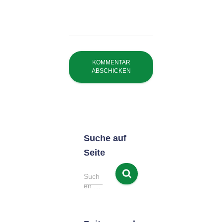
Suche auf
Seite
S
Such
u
en …
c
h
e