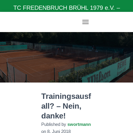
TC FREDENBRUCH BRÜHL 1979 e.V. –
Herzlich willkommen auf unserer Homepage
N
A
V
I
G
A
T
I
O
N
U
M
Trainingsausf
S
C
all? – Nein,
H
A
danke!
L
T
Published by
swortmann
E
on
8. Juni 2018