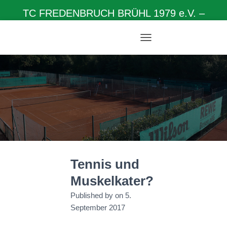
TC FREDENBRUCH BRÜHL 1979 e.V. –
Herzlich willkommen auf unserer Homepage
N
A
V
I
G
A
T
I
O
N
U
M
Tennis und
S
C
Muskelkater?
H
A
Published by
on
5.
L
September 2017
T
E