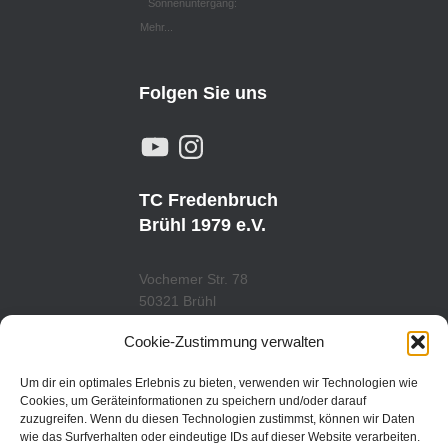
Sonnenuntergang:
Mehr...
Folgen Sie uns
Y
I
O
N
U
S
T
T
U
A
TC Fredenbruch
B
G
E
R
Brühl 1979 e.V.
A
M
Vochemer Str. 78
50321 Brühl
Tel.: 02232/29419
Cookie-Zustimmung verwalten
www.tcfredenbruch.de
info@tcfredenbruch.de
Um dir ein optimales Erlebnis zu bieten, verwenden wir Technologien wie
Cookies, um Geräteinformationen zu speichern und/oder darauf
zuzugreifen. Wenn du diesen Technologien zustimmst, können wir Daten
wie das Surfverhalten oder eindeutige IDs auf dieser Website verarbeiten.