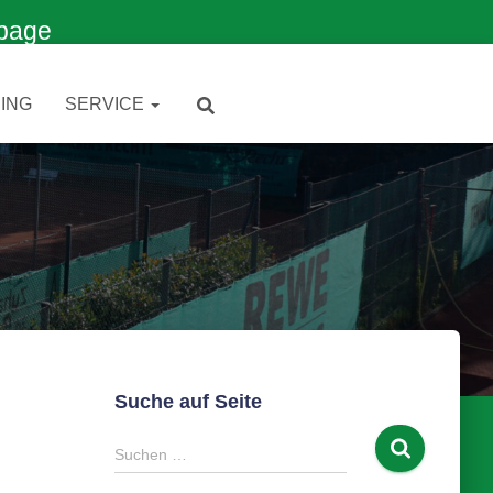
page
ING
SERVICE
Suche auf Seite
S
Suchen …
u