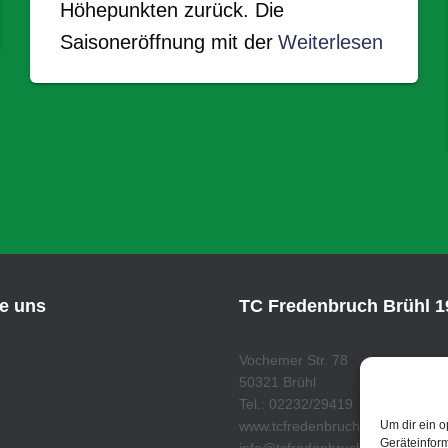
Höhepunkten zurück. Die
Saisoneröffnung mit der
Weiterlesen
ie uns
TC Fredenbruch Brühl 19
Vochemer Str. 78
50321 Brühl
Tel.: 02232/29419
Um dir ein o
www.tcfredenbruch.de
Geräteinfor