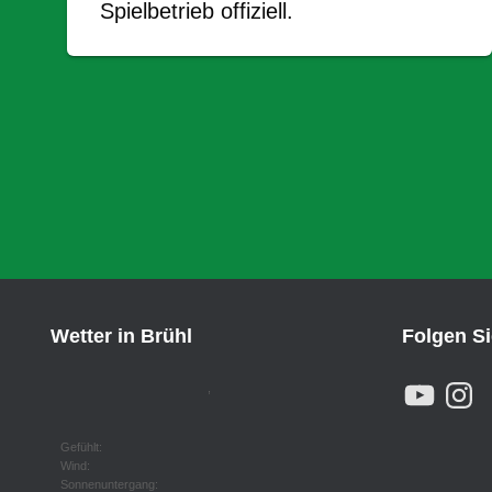
Spielbetrieb offiziell.
Wetter in Brühl
Folgen S
Y
I
,
O
N
U
S
T
T
U
A
Gefühlt:
B
G
Wind:
E
R
Sonnenuntergang: