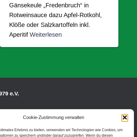
Gänsekeule „Fredenbruch“ in
Rotweinsauce dazu Apfel-Rotkohl,
Klöße oder Salzkartoffeln inkl.
Aperitif
Weiterlesen
79 e.V.
Cookie-Zustimmung verwalten
ptimales Erlebnis zu bieten, verwenden wir Technologien wie Cookies, um
mationen zu speichern und/oder darauf zuzugreifen. Wenn du diesen