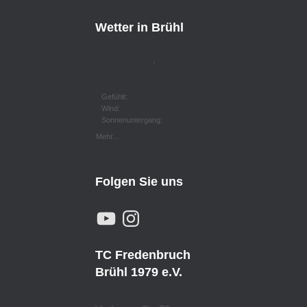
Wetter in Brühl
,
Gefühlt:
Wind:
Sonnenuntergang:
Mehr...
Folgen Sie uns
Y
I
O
N
U
S
T
T
U
A
TC Fredenbruch
B
G
E
R
Brühl 1979 e.V.
A
M