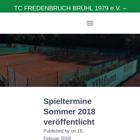
TC FREDENBRUCH BRÜHL 1979 e.V. –
Herzlich willkommen auf unserer Homepage
N
A
V
I
G
A
T
I
O
N
U
M
Spieltermine
S
C
Sommer 2018
H
A
veröffentlicht
L
T
Published by
on
18.
E
Februar 2018