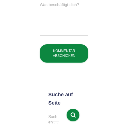
Was beschäftigt dich?
Suche auf
Seite
S
Such
u
en …
c