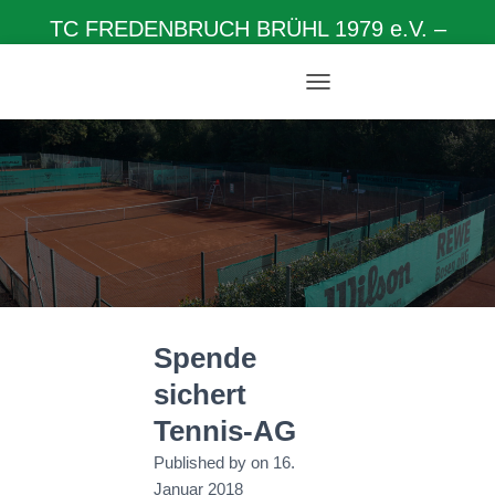
TC FREDENBRUCH BRÜHL 1979 e.V. –
Herzlich willkommen auf unserer Homepage
N
A
V
I
G
A
T
I
O
N
U
M
Spende
S
C
sichert
H
A
Tennis-AG
L
T
Published by
on
16.
E
Januar 2018