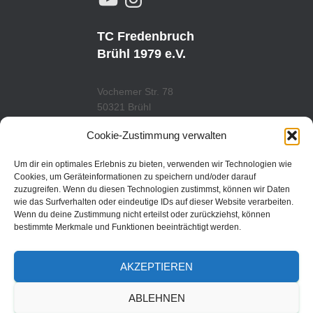
O
N
U
S
T
T
U
A
TC Fredenbruch
B
G
E
R
Brühl 1979 e.V.
A
M
Vochemer Str. 78
50321 Brühl
Tel.: 02232/29419
Cookie-Zustimmung verwalten
www.tcfredenbruch.de
info@tcfredenbruch.de
Um dir ein optimales Erlebnis zu bieten, verwenden wir Technologien wie
Cookies, um Geräteinformationen zu speichern und/oder darauf
zuzugreifen. Wenn du diesen Technologien zustimmst, können wir Daten
wie das Surfverhalten oder eindeutige IDs auf dieser Website verarbeiten.
Wenn du deine Zustimmung nicht erteilst oder zurückziehst, können
DATENSCHUTZORDUNG
bestimmte Merkmale und Funktionen beeinträchtigt werden.
DATENSCHUTZERKLÄRUNG
AKZEPTIEREN
IMPRESSUM
ABLEHNEN