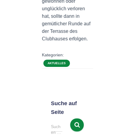
gewonnen oder
unglücklich verloren
hat, sollte dann in
gemütlicher Runde auf
der Terrasse des
Clubhauses erfolgen.
Kategorien:
AKTUELLES
Suche auf
Seite
S
Such
u
en …