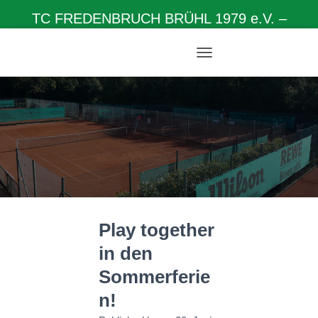
TC FREDENBRUCH BRÜHL 1979 e.V. –
Herzlich willkommen auf unserer Homepage
N
A
V
I
G
A
T
I
O
N
U
M
Play together
S
C
in den
H
A
Sommerferie
L
T
n!
E