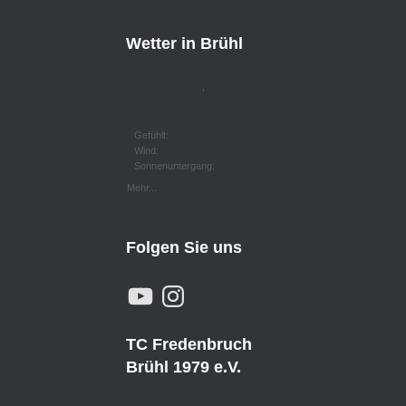
Wetter in Brühl
,
Gefühlt:
Wind:
Sonnenuntergang:
Mehr...
Folgen Sie uns
Y
I
O
N
U
S
T
T
U
A
TC Fredenbruch
B
G
E
R
Brühl 1979 e.V.
A
M