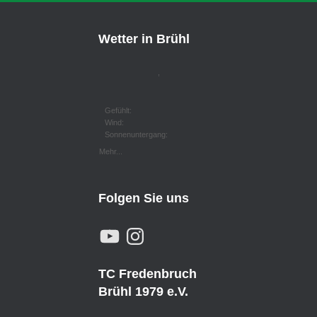
Wetter in Brühl
,
Gefühlt:
Wind:
Sonnenuntergang:
Mehr...
Folgen Sie uns
Y
I
O
N
U
S
T
T
U
A
TC Fredenbruch
B
G
E
R
Brühl 1979 e.V.
A
M