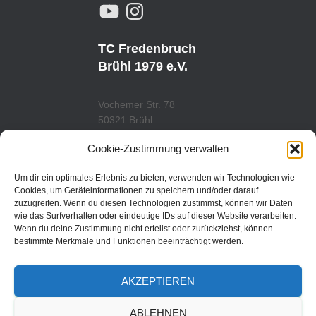
Y
I
O
N
U
S
T
T
U
A
TC Fredenbruch
B
G
E
R
Brühl 1979 e.V.
A
M
Vochemer Str. 78
50321 Brühl
Tel.: 02232/29419
Cookie-Zustimmung verwalten
www.tcfredenbruch.de
info@tcfredenbruch.de
Um dir ein optimales Erlebnis zu bieten, verwenden wir Technologien wie
Cookies, um Geräteinformationen zu speichern und/oder darauf
zuzugreifen. Wenn du diesen Technologien zustimmst, können wir Daten
wie das Surfverhalten oder eindeutige IDs auf dieser Website verarbeiten.
Wenn du deine Zustimmung nicht erteilst oder zurückziehst, können
DATENSCHUTZORDUNG
bestimmte Merkmale und Funktionen beeinträchtigt werden.
DATENSCHUTZERKLÄRUNG
AKZEPTIEREN
IMPRESSUM
ABLEHNEN