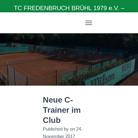
TC FREDENBRUCH BRÜHL 1979 e.V. –
Herzlich willkommen auf unserer Homepage
N
A
V
I
G
A
T
I
O
N
U
M
Neue C-
S
C
Trainer im
H
A
Club
L
T
Published by
on
24.
E
November 2017