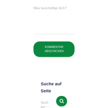
Was beschäftigt dich?
Suche auf
Seite
S
Such
u
en …