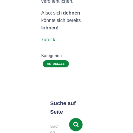
veröffentlichen.
Also: sich
dehnen
könnte sich bereits
lohnen
!
zurück
Kategorien:
AKTUELLES
Suche auf
Seite
S
Such
u
en …