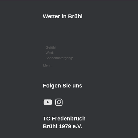
Wetter in Brühl
,
Gefühlt:
Wind:
Sonnenuntergang:
Mehr...
Folgen Sie uns
Y
I
O
N
U
S
T
T
U
A
TC Fredenbruch
B
G
E
R
Brühl 1979 e.V.
A
M