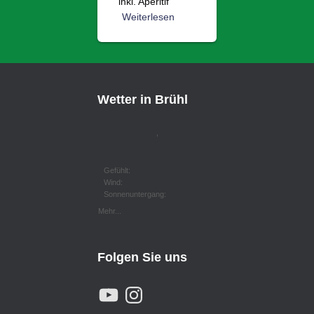
inkl. Aperitif
Weiterlesen
Wetter in Brühl
,
Gefühlt:
Wind:
Sonnenuntergang:
Mehr...
Folgen Sie uns
Y
I
O
N
U
S