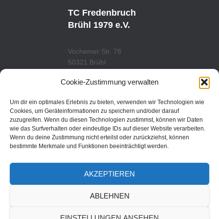
T
T
U
A
TC Fredenbruch
B
G
E
R
Brühl 1979 e.V.
A
M
Vochemer Str. 78
50321 Brühl
Tel.: 02232/29419
Cookie-Zustimmung verwalten
www.tcfredenbruch.de
info@tcfredenbruch.de
Um dir ein optimales Erlebnis zu bieten, verwenden wir Technologien wie
Cookies, um Geräteinformationen zu speichern und/oder darauf
zuzugreifen. Wenn du diesen Technologien zustimmst, können wir Daten
wie das Surfverhalten oder eindeutige IDs auf dieser Website verarbeiten.
Wenn du deine Zustimmung nicht erteilst oder zurückziehst, können
DATENSCHUTZORDUNG
bestimmte Merkmale und Funktionen beeinträchtigt werden.
DATENSCHUTZERKLÄRUNG
AKZEPTIEREN
IMPRESSUM
ABLEHNEN
© 2019 | TC Fredenbruch
EINSTELLUNGEN ANSEHEN