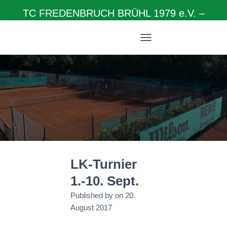
TC FREDENBRUCH BRÜHL 1979 e.V. –
Herzlich willkommen auf unserer Homepage
N
A
V
I
G
A
T
I
O
N
U
M
LK-Turnier
S
C
1.-10. Sept.
H
A
Published by
on
20.
L
August 2017
T
E