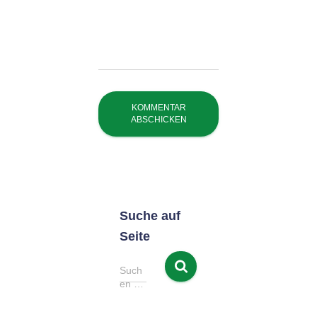
Suche auf
Seite
S
Such
u
en …
c
h