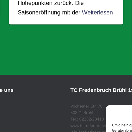
Höhepunkten zurück. Die
Saisoneröffnung mit der
Weiterlesen
ie uns
TC Fredenbruch Brühl 19
Vochemer Str. 78
50321 Brühl
Tel.: 02232/29419
Um dir ein o
www.tcfredenbruch.de
Geräteinfor