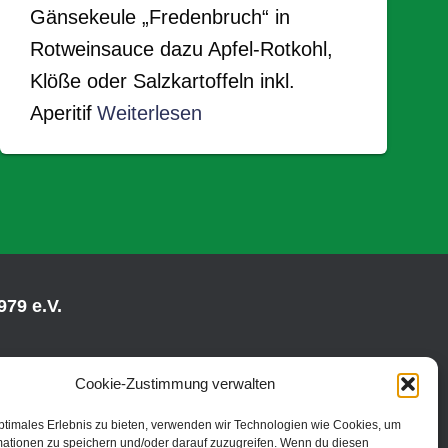
Gänsekeule „Fredenbruch“ in
Rotweinsauce dazu Apfel-Rotkohl,
Klöße oder Salzkartoffeln inkl.
Aperitif
Weiterlesen
79 e.V.
Cookie-Zustimmung verwalten
ptimales Erlebnis zu bieten, verwenden wir Technologien wie Cookies, um
mationen zu speichern und/oder darauf zuzugreifen. Wenn du diesen