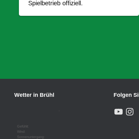
Spielbetrieb offiziell.
Wetter in Brühl
Folgen S
Y
I
,
O
N
U
S
T
T
U
A
Gefühlt:
B
G
Wind:
E
R
Sonnenuntergang: