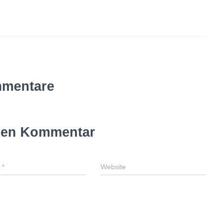
mentare
inen Kommentar
l
*
Website