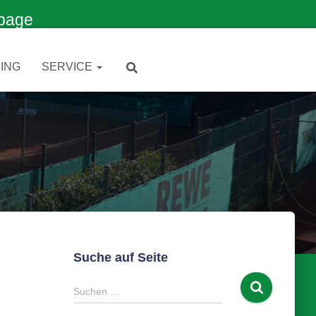
page
ING
SERVICE
Suche auf Seite
S
Suchen …
u