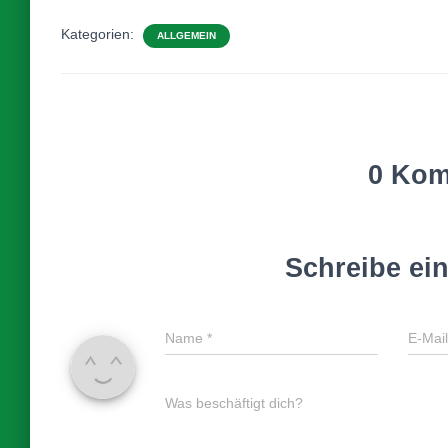
Kategorien:
ALLGEMEIN
0 Kom
Schreibe e
Name
*
E-Mai
Was beschäftigt dich?