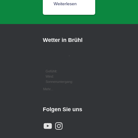
Weiterlesen
Wetter in Brühl
,
Gefühlt:
Wind:
Sonnenuntergang:
Mehr...
Folgen Sie uns
Y
I
O
N
U
S
T
T