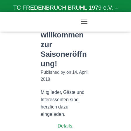
TC FREDENBRUCH BRÜHL 1979 e.V. –
Herzlich willkommen auf unserer Homepage
Herzlich
N
A
willkommen
V
zur
I
G
Saisoneröffn
A
T
ung!
I
O
Published by
on
14. April
N
2018
U
M
Mitglieder, Gäste und
S
C
Interessenten sind
H
herzlich dazu
A
eingeladen.
L
T
Details
.
E