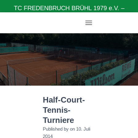
TC FREDENBRUCH BRÜHL 1979 e.V. –
Herzlich willkommen auf unserer Homepage
N
A
V
I
G
A
T
I
O
N
U
M
Half-Court-
S
C
Tennis-
H
A
Turniere
L
T
Published by
on
10. Juli
E
2014