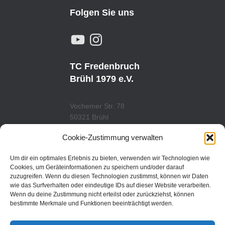
Folgen Sie uns
Y
I
O
N
U
S
T
T
U
A
TC Fredenbruch
B
G
E
R
Brühl 1979 e.V.
A
M
Vochemer Str. 78
50321 Brühl
Tel.: 02232/29419
Cookie-Zustimmung verwalten
www.tcfredenbruch.de
info@tcfredenbruch.de
Um dir ein optimales Erlebnis zu bieten, verwenden wir Technologien wie
Cookies, um Geräteinformationen zu speichern und/oder darauf
zuzugreifen. Wenn du diesen Technologien zustimmst, können wir Daten
wie das Surfverhalten oder eindeutige IDs auf dieser Website verarbeiten.
Wenn du deine Zustimmung nicht erteilst oder zurückziehst, können
DATENSCHUTZORDUNG
bestimmte Merkmale und Funktionen beeinträchtigt werden.
DATENSCHUTZERKLÄRUNG