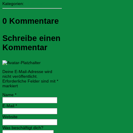
Kategorien:
Allgemein
0 Kommentare
Schreibe einen
Kommentar
Deine E-Mail-Adresse wird
nicht veröffentlicht.
Erforderliche Felder sind mit
*
markiert
Name
*
E-Mail
*
Website
Was beschäftigt dich?