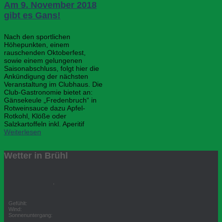
Am 9. November 2018
gibt es Gans!
Nach den sportlichen
Höhepunkten, einem
rauschenden Oktoberfest,
sowie einem gelungenen
Saisonabschluss, folgt hier die
Ankündigung der nächsten
Veranstaltung im Clubhaus. Die
Club-Gastronomie bietet an:
Gänsekeule „Fredenbruch“ in
Rotweinsauce dazu Apfel-
Rotkohl, Klöße oder
Salzkartoffeln inkl. Aperitif
Weiterlesen
Wetter in Brühl
,
Gefühlt:
Wind:
Sonnenuntergang: