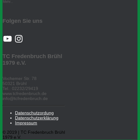
Mehr...
Folgen Sie uns
YouTube
Instagram
TC Fredenbruch Brühl
1979 e.V.
Vochemer Str. 78
50321 Brühl
Tel.: 02232/29419
www.tcfredenbruch.de
info@tcfredenbruch.de
Datenschutzordung
Datenschutzerklärung
Impressum
© 2019 | TC Fredenbruch Brühl
1979 e.V.