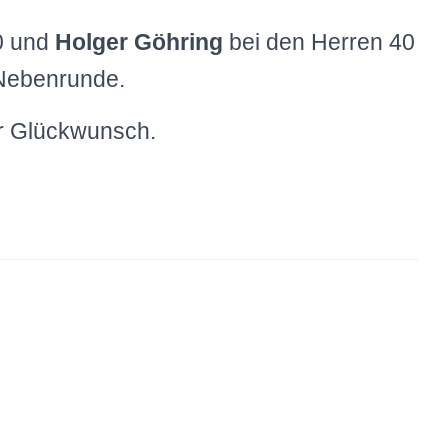
0 und
Holger Göhring
bei den Herren 40
r Nebenrunde.
er Glückwunsch.