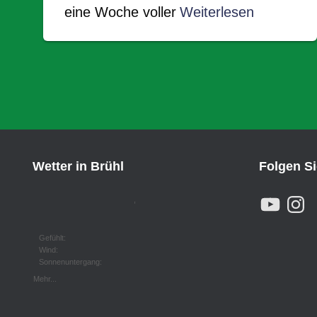
eine Woche voller
Weiterlesen
Wetter in Brühl
Folgen S
Y
I
,
O
N
U
S
T
T
U
A
Gefühlt:
B
G
Wind:
E
R
Sonnenuntergang:
A
M
Mehr...