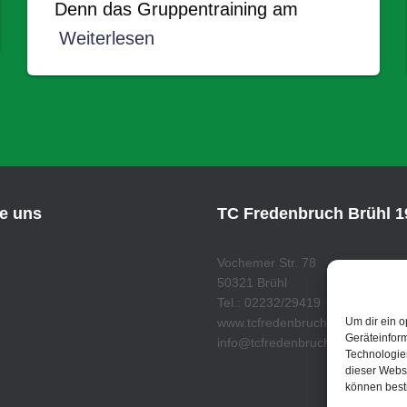
Denn das Gruppentraining am
Weiterlesen
ie uns
TC Fredenbruch Brühl 19
Vochemer Str. 78
50321 Brühl
Tel.: 02232/29419
Um dir ein o
www.tcfredenbruch.de
Geräteinfor
info@tcfredenbruch.de
Technologien
dieser Websi
können best