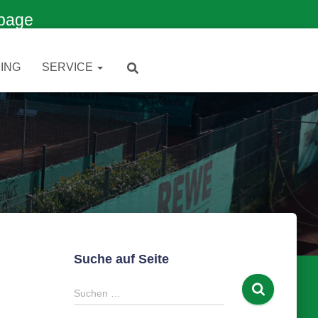
page
ING
SERVICE
Suche auf Seite
S
Suchen …
u