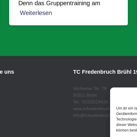
Denn das Gruppentraining am
Weiterlesen
ie uns
TC Fredenbruch Brühl 19
Vochemer Str. 78
50321 Brühl
Tel.: 02232/29419
Um dir ein o
www.tcfredenbruch.de
Geräteinfor
info@tcfredenbruch.de
Technologien
dieser Websi
können best