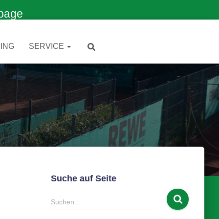
page
ING
SERVICE
Suche auf Seite
S
Suchen …
u