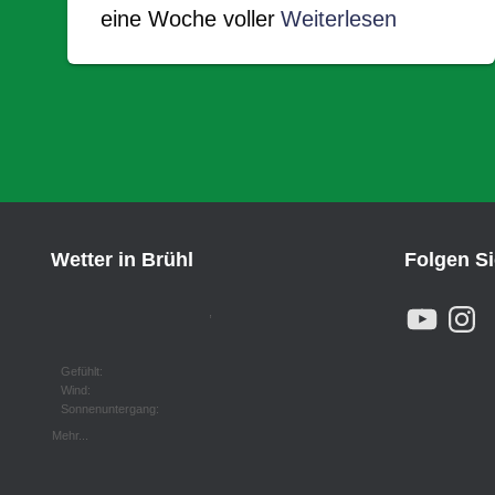
eine Woche voller
Weiterlesen
Wetter in Brühl
Folgen S
Y
I
,
O
N
U
S
T
T
U
A
Gefühlt:
B
G
Wind:
E
R
Sonnenuntergang:
A
M
Mehr...