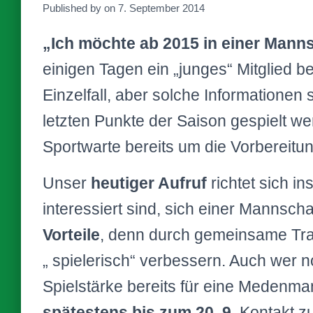
Published by
on
7. September 2014
„Ich möchte ab 2015 in einer Manns
einigen Tagen ein „junges“ Mitglied b
Einzelfall, aber solche Informationen s
letzten Punkte der Saison gespielt we
Sportwarte bereits um die Vorbereit
Unser
heutiger Aufruf
richtet sich i
interessiert sind, sich einer Mannsch
Vorteile
, denn durch gemeinsame Tr
„ spielerisch“ verbessern. Auch wer no
Spielstärke bereits für eine Medenman
spätestens bis zum 20. 9.
Kontakt z