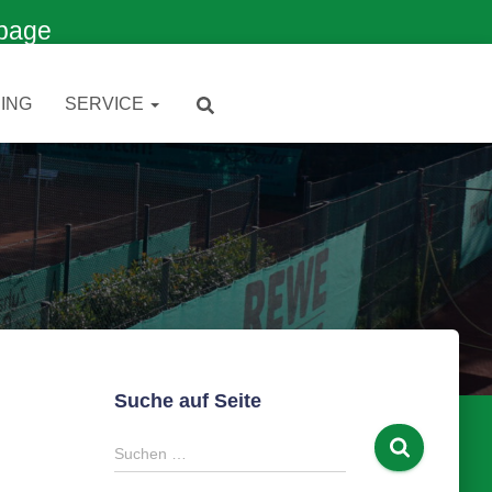
page
ING
SERVICE
Suche auf Seite
S
Suchen …
u