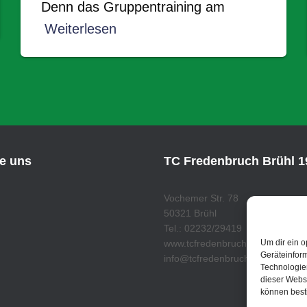
Denn das Gruppentraining am
Weiterlesen
ie uns
TC Fredenbruch Brühl 19
Vochemer Str. 78
50321 Brühl
Tel.: 02232/29419
Um dir ein o
www.tcfredenbruch.de
Geräteinfor
info@tcfredenbruch.de
Technologien
dieser Websi
können best