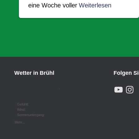
eine Woche voller
Weiterlesen
Wetter in Brühl
Folgen S
Y
I
,
O
N
U
S
T
T
U
A
Gefühlt:
B
G
Wind:
E
R
Sonnenuntergang:
A
M
Mehr...