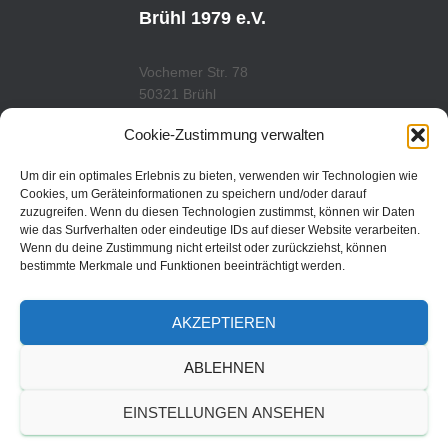
B
G
E
R
Brühl 1979 e.V.
A
M
Vochemer Str. 78
50321 Brühl
Tel.: 02232/29419
Cookie-Zustimmung verwalten
www.tcfredenbruch.de
info@tcfredenbruch.de
Um dir ein optimales Erlebnis zu bieten, verwenden wir Technologien wie
Cookies, um Geräteinformationen zu speichern und/oder darauf
zuzugreifen. Wenn du diesen Technologien zustimmst, können wir Daten
wie das Surfverhalten oder eindeutige IDs auf dieser Website verarbeiten.
Wenn du deine Zustimmung nicht erteilst oder zurückziehst, können
DATENSCHUTZORDUNG
bestimmte Merkmale und Funktionen beeinträchtigt werden.
DATENSCHUTZERKLÄRUNG
AKZEPTIEREN
IMPRESSUM
ABLEHNEN
© 2019 | TC Fredenbruch
EINSTELLUNGEN ANSEHEN
Brühl 1979 e.V.