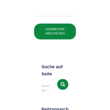
Suche auf
Seite
S
Such
u
en …
c
h
e
Beitragsarch