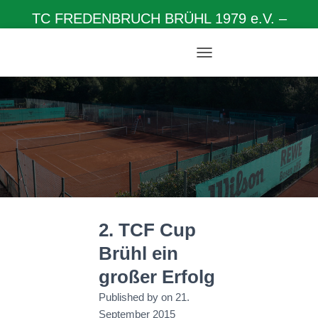
TC FREDENBRUCH BRÜHL 1979 e.V. –
Herzlich willkommen auf unserer Homepage
N
A
V
I
G
A
T
I
O
N
U
M
2. TCF Cup
S
C
Brühl ein
H
A
großer Erfolg
L
T
Published by
on
21.
E
September 2015