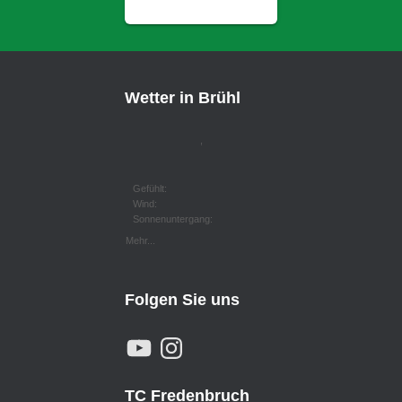
Wetter in Brühl
,
Gefühlt:
Wind:
Sonnenuntergang:
Mehr...
Folgen Sie uns
Y
I
O
N
U
S
T
T
U
A
TC Fredenbruch