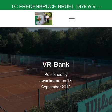
TC FREDENBRUCH BRÜHL 1979 e.V. –
Herzlich willkommen auf unserer Homepage
N
A
V
I
G
A
T
I
O
VR-Bank
N
U
Published by
M
S
swortmann
on
18.
C
September 2018
H
A
L
T
E