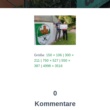
N
Größe:
150 × 106
|
300 ×
211
|
750 × 527
|
550 ×
387
|
4998 × 3516
0
Kommentare