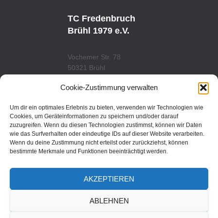
U
S
T
T
U
A
TC Fredenbruch
B
G
E
R
Brühl 1979 e.V.
A
M
Vochemer Str. 78
50321 Brühl
Tel.: 02232/29419
Cookie-Zustimmung verwalten
www.tcfredenbruch.de
info@tcfredenbruch.de
Um dir ein optimales Erlebnis zu bieten, verwenden wir Technologien wie
Cookies, um Geräteinformationen zu speichern und/oder darauf
zuzugreifen. Wenn du diesen Technologien zustimmst, können wir Daten
wie das Surfverhalten oder eindeutige IDs auf dieser Website verarbeiten.
Wenn du deine Zustimmung nicht erteilst oder zurückziehst, können
DATENSCHUTZORDUNG
bestimmte Merkmale und Funktionen beeinträchtigt werden.
DATENSCHUTZERKLÄRUNG
AKZEPTIEREN
IMPRESSUM
ABLEHNEN
© 2019 | TC Fredenbruch