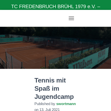
TC FREDENBRUCH BRÜHL 1979 e.V. –
Herzlich willkommen auf unserer Homepage
N
A
V
I
G
A
T
I
O
N
U
M
Tennis mit
S
C
Spaß im
H
A
Jugendcamp
L
T
Published by
swortmann
E
on
13. Juli 2021