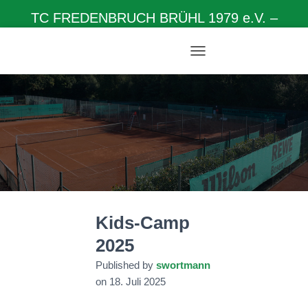
TC FREDENBRUCH BRÜHL 1979 e.V. –
Herzlich willkommen auf unserer Homepage
N
A
V
I
G
A
T
I
O
N
U
M
Kids-Camp
S
C
2025
H
A
Published by
swortmann
L
on
18. Juli 2025
T
E