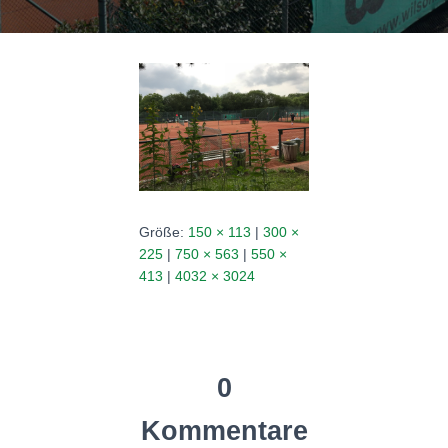
N
Größe:
150 × 113
|
300 ×
225
|
750 × 563
|
550 ×
413
|
4032 × 3024
0
Kommentare