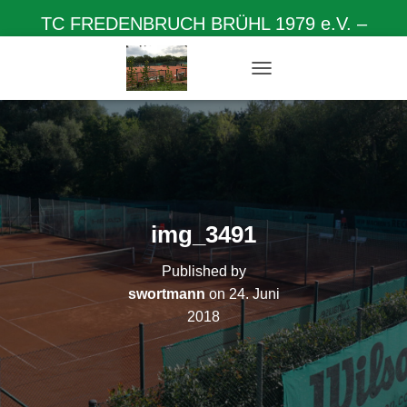
TC FREDENBRUCH BRÜHL 1979 e.V. –
Herzlich willkommen auf unserer Homepage
N
A
V
I
G
A
T
I
O
img_3491
N
U
Published by
M
S
swortmann
on
24. Juni
C
2018
H
A
L
T
E